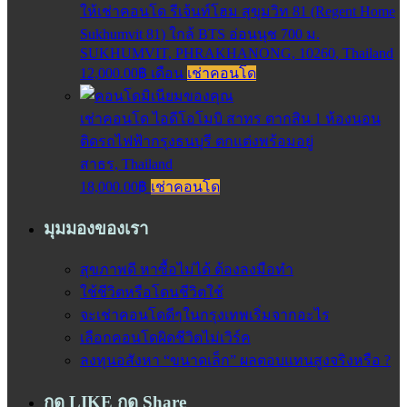
ให้เช่าคอนโด รีเจ้นท์โฮม สุขุมวิท 81 (Regent Home
Sukhumvit 81) ใกล้ BTS อ่อนนุช 700 ม.
SUKHUMVIT, PHRAKHANONG, 10260, Thailand
12,000.00฿ เดือน
เช่าคอนโด
เช่าคอนโด ไอดีโอโมบิ สาทร ตากสิน 1 ห้องนอน
ติดรถไฟฟ้ากรุงธนบุรี ตกแต่งพร้อมอยู่
สาธร, Thailand
18,000.00฿
เช่าคอนโด
มุมมองของเรา
สุขภาพดี หาซื้อไม่ได้ ต้องลงมือทำ
ใช้ชีวิตหรือโดนชีวิตใช้
จะเช่าคอนโดดีๆในกรุงเทพเริ่มจากอะไร
เลือกคอนโดผิดชีวิตไม่เวิร์ค
ลงทุนอสังหา “ขนาดเล็ก” ผลตอบแทนสูงจริงหรือ ?
กด LIKE กด Share