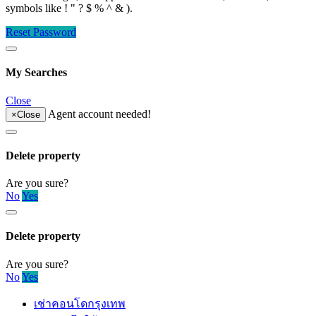
symbols like ! " ? $ % ^ & ).
Reset Password
My Searches
Close
Agent account needed!
×
Close
Delete property
Are you sure?
No
Yes
Delete property
Are you sure?
No
Yes
เช่าคอนโดกรุงเทพ