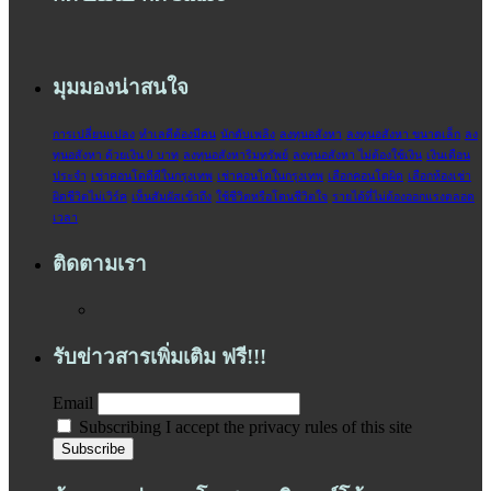
มุมมองน่าสนใจ
การเปลี่ยนแปลง
ทำเลดีต้องมีคน
นักดับเพลิง
ลงทุนอสังหา
ลงทุนอสังหา ขนาดเล็ก
ลง
ทุนอสังหา ด้วยเงิน 0 บาท
ลงทุนอสังหาริมทรัพย์
ลงทุนอสังหา ไม่ต้องใช้เงิน
เงินเดือน
ประจำ‬
เช่าคอนโดดีดีในกรุงเทพ
เช่าคอนโดในกรุงเทพ
เลือกคอนโดผิด
เลือกห้องเช่า
ผิดชีวิตไม่เวิร์ค
เห็นสัมผัสเข้าถึง
ใช้ชีวิตหรือโดนชีวิตใจ
‎รายได้ที่ไม่ต้องออกแรงตลอด
เวลา‬
ติดตามเรา
รับข่าวสารเพิ่มเติม ฟรี!!!
Email
Subscribing I accept the privacy rules of this site