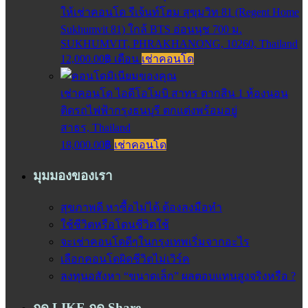
ให้เช่าคอนโด รีเจ้นท์โฮม สุขุมวิท 81 (Regent Home
Sukhumvit 81) ใกล้ BTS อ่อนนุช 700 ม.
SUKHUMVIT, PHRAKHANONG, 10260, Thailand
12,000.00฿ เดือน
เช่าคอนโด
เช่าคอนโด ไอดีโอโมบิ สาทร ตากสิน 1 ห้องนอน
ติดรถไฟฟ้ากรุงธนบุรี ตกแต่งพร้อมอยู่
สาธร, Thailand
18,000.00฿
เช่าคอนโด
มุมมองของเรา
สุขภาพดี หาซื้อไม่ได้ ต้องลงมือทำ
ใช้ชีวิตหรือโดนชีวิตใช้
จะเช่าคอนโดดีๆในกรุงเทพเริ่มจากอะไร
เลือกคอนโดผิดชีวิตไม่เวิร์ค
ลงทุนอสังหา “ขนาดเล็ก” ผลตอบแทนสูงจริงหรือ ?
กด LIKE กด Share