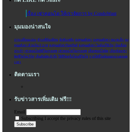
เรื่อง เช่าคอนโด ให้เราจัดการ by CondoWant
มุมมองน่าสนใจ
การเปลี่ยนแปลง
ทำเลดีต้องมีคน
นักดับเพลิง
ลงทุนอสังหา
ลงทุนอสังหา ขนาดเล็ก
ลง
ทุนอสังหา ด้วยเงิน 0 บาท
ลงทุนอสังหาริมทรัพย์
ลงทุนอสังหา ไม่ต้องใช้เงิน
เงินเดือน
ประจำ‬
เช่าคอนโดดีดีในกรุงเทพ
เช่าคอนโดในกรุงเทพ
เลือกคอนโดผิด
เลือกห้องเช่า
ผิดชีวิตไม่เวิร์ค
เห็นสัมผัสเข้าถึง
ใช้ชีวิตหรือโดนชีวิตใจ
‎รายได้ที่ไม่ต้องออกแรงตลอด
เวลา‬
ติดตามเรา
รับข่าวสารเพิ่มเติม ฟรี!!!
Email
Subscribing I accept the privacy rules of this site