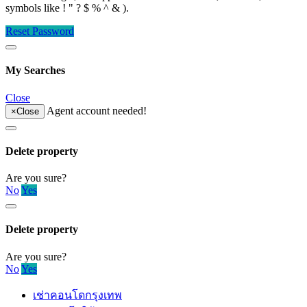
symbols like ! " ? $ % ^ & ).
Reset Password
My Searches
Close
Agent account needed!
×
Close
Delete property
Are you sure?
No
Yes
Delete property
Are you sure?
No
Yes
เช่าคอนโดกรุงเทพ