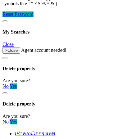
symbols like ! " ? $ % ^ & ).
Reset Password
My Searches
Close
Agent account needed!
×
Close
Delete property
Are you sure?
No
Yes
Delete property
Are you sure?
No
Yes
เช่าคอนโดกรุงเทพ