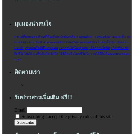
มุมมองน่าสนใจ
การเปลี่ยนแปลง
ทำเลดีต้องมีคน
นักดับเพลิง
ลงทุนอสังหา
ลงทุนอสังหา ขนาดเล็ก
ลง
ทุนอสังหา ด้วยเงิน 0 บาท
ลงทุนอสังหาริมทรัพย์
ลงทุนอสังหา ไม่ต้องใช้เงิน
เงินเดือน
ประจำ‬
เช่าคอนโดดีดีในกรุงเทพ
เช่าคอนโดในกรุงเทพ
เลือกคอนโดผิด
เลือกห้องเช่า
ผิดชีวิตไม่เวิร์ค
เห็นสัมผัสเข้าถึง
ใช้ชีวิตหรือโดนชีวิตใจ
‎รายได้ที่ไม่ต้องออกแรงตลอด
เวลา‬
ติดตามเรา
รับข่าวสารเพิ่มเติม ฟรี!!!
Email
Subscribing I accept the privacy rules of this site