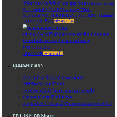
ให้เช่าคอนโด รีเจ้นท์โฮม สุขุมวิท 81 (Regent Home
Sukhumvit 81) ใกล้ BTS อ่อนนุช 700 ม.
SUKHUMVIT, PHRAKHANONG, 10260, Thailand
12,000.00฿ เดือน
เช่าคอนโด
เช่าคอนโด ไอดีโอโมบิ สาทร ตากสิน 1 ห้องนอน
ติดรถไฟฟ้ากรุงธนบุรี ตกแต่งพร้อมอยู่
สาธร, Thailand
18,000.00฿
เช่าคอนโด
มุมมองของเรา
สุขภาพดี หาซื้อไม่ได้ ต้องลงมือทำ
ใช้ชีวิตหรือโดนชีวิตใช้
จะเช่าคอนโดดีๆในกรุงเทพเริ่มจากอะไร
เลือกคอนโดผิดชีวิตไม่เวิร์ค
ลงทุนอสังหา “ขนาดเล็ก” ผลตอบแทนสูงจริงหรือ ?
กด LIKE กด Share