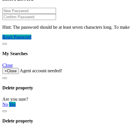
Hint: The password should be at least seven characters long. To make i
Reset Password
My Searches
Close
Agent account needed!
×
Close
Delete property
Are you sure?
No
Yes
Delete property