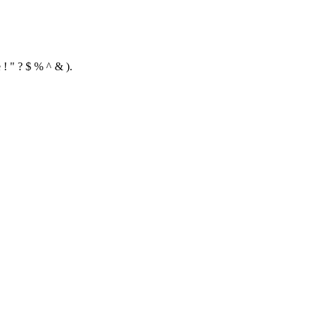
 ! " ? $ % ^ & ).