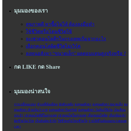
มุมมองของเรา
สุขภาพดี หาซื้อไม่ได้ ต้องลงมือทำ
ใช้ชีวิตหรือโดนชีวิตใช้
จะเช่าคอนโดดีๆในกรุงเทพเริ่มจากอะไร
เลือกคอนโดผิดชีวิตไม่เวิร์ค
ลงทุนอสังหา “ขนาดเล็ก” ผลตอบแทนสูงจริงหรือ ?
กด LIKE กด Share
มุมมองน่าสนใจ
การเปลี่ยนแปลง
ทำเลดีต้องมีคน
นักดับเพลิง
ลงทุนอสังหา
ลงทุนอสังหา ขนาดเล็ก
ลง
ทุนอสังหา ด้วยเงิน 0 บาท
ลงทุนอสังหาริมทรัพย์
ลงทุนอสังหา ไม่ต้องใช้เงิน
เงินเดือน
ประจำ‬
เช่าคอนโดดีดีในกรุงเทพ
เช่าคอนโดในกรุงเทพ
เลือกคอนโดผิด
เลือกห้องเช่า
ผิดชีวิตไม่เวิร์ค
เห็นสัมผัสเข้าถึง
ใช้ชีวิตหรือโดนชีวิตใจ
‎รายได้ที่ไม่ต้องออกแรงตลอด
เวลา‬