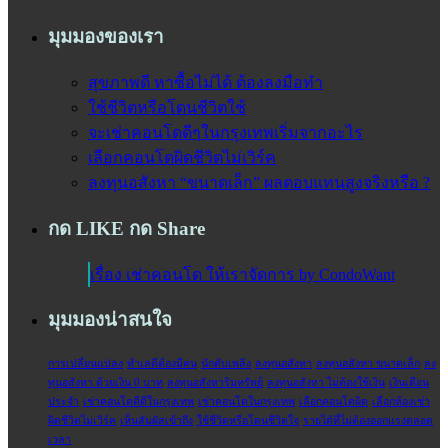
มุมมองของเรา
สุขภาพดี หาซื้อไม่ได้ ต้องลงมือทำ
ใช้ชีวิตหรือโดนชีวิตใช้
จะเช่าคอนโดดีๆในกรุงเทพเริ่มจากอะไร
เลือกคอนโดผิดชีวิตไม่เวิร์ค
ลงทุนอสังหา “ขนาดเล็ก” ผลตอบแทนสูงจริงหรือ ?
กด LIKE กด Share
เรื่อง เช่าคอนโด ให้เราจัดการ by CondoWant
มุมมองน่าสนใจ
การเปลี่ยนแปลง
ทำเลดีต้องมีคน
นักดับเพลิง
ลงทุนอสังหา
ลงทุนอสังหา ขนาดเล็ก
ลง
ทุนอสังหา ด้วยเงิน 0 บาท
ลงทุนอสังหาริมทรัพย์
ลงทุนอสังหา ไม่ต้องใช้เงิน
เงินเดือน
ประจำ‬
เช่าคอนโดดีดีในกรุงเทพ
เช่าคอนโดในกรุงเทพ
เลือกคอนโดผิด
เลือกห้องเช่า
ผิดชีวิตไม่เวิร์ค
เห็นสัมผัสเข้าถึง
ใช้ชีวิตหรือโดนชีวิตใจ
‎รายได้ที่ไม่ต้องออกแรงตลอด
เวลา‬