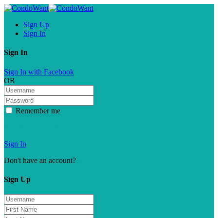
Sign Up
Sign In
Sign In
Sign In with Facebook
OR
Remember me
Forgot password?
Sign In
Don't have an account?
Sign Up
Sign Up