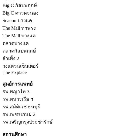
Big C กัลปพฤกษ์
Big C ดาวคะนอง
Seacon บางแค
The Mall ท่าพระ
The Mall บางแค
ตลาดบางแค
ตลาดกัลปพฤกษ์
สำเพ็ง 2
วงแหวนเซ็นเตอร์
The Explace
ศูนย์การแพทย์
รพ.พญาไท 3
รพ.ทหารเรือ ฯ
รพ.สมิติเวช ธนบุรี
รพ.เพชรเกษม 2
รพ.เจริญกรุงประชารักษ์
สถานศึกษา