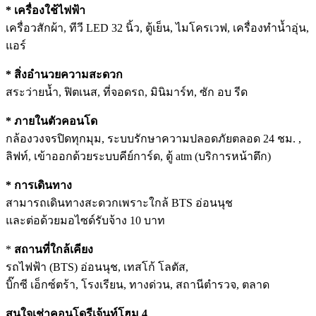
* เครื่องใช้ไฟฟ้า
เครื่อวสักผ้า, ทีวี LED 32 นิ้ว, ตู้เย็น, ไมโครเวฟ, เครื่องทำน้ำอุ่น,
แอร์
* สิ่งอำนวยความสะดวก
สระว่ายน้ำ, ฟิตเนส, ที่จอดรถ, มินิมาร์ท, ซัก อบ รีด
* ภายในตัวคอนโด
กล้องวงจรปิดทุกมุม, ระบบรักษาความปลอดภัยตลอด 24 ชม. ,
ลิฟท์, เข้าออกด้วยระบบคีย์การ์ด, ตู้ atm (บริการหน้าตึก)
* การเดินทาง
สามารถเดินทางสะดวกเพราะใกล้ BTS อ่อนนุช
และต่อด้วยมอไซด์รับจ้าง 10 บาท
*
สถานที่ใกล้เคียง
รถไฟฟ้า (BTS) อ่อนนุช, เทสโก้ โลตัส,
บิ๊กซี เอ็กซ์ตร้า, โรงเรียน, ทางด่วน, สถานีตำรวจ, ตลาด
สนใจเช่าคอนโดรีเจ้นท์โฮม 4