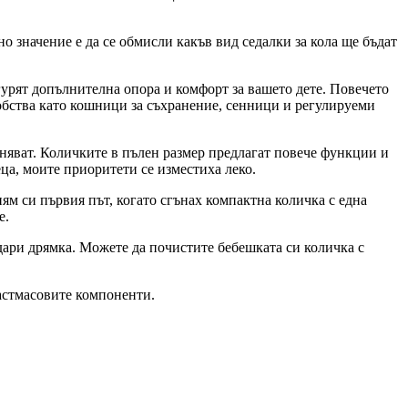
о значение е да се обмисли какъв вид седалки за кола ще бъдат
гурят допълнителна опора и комфорт за вашето дете. Повечето
удобства като кошници за съхранение, сенници и регулируеми
раняват. Количките в пълен размер предлагат повече функции и
ца, моите приоритети се изместиха леко.
ям си първия път, когато сгънах компактна количка с една
е.
удари дрямка. Можете да почистите бебешката си количка с
ластмасовите компоненти.