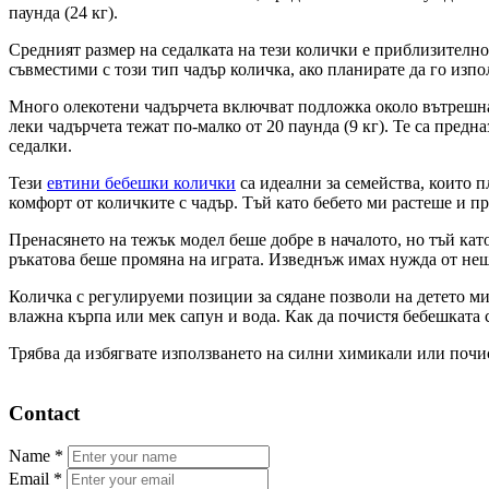
паунда (24 кг).
Средният размер на седалката на тези колички е приблизително 
съвместими с този тип чадър количка, ако планирате да го използ
Много олекотени чадърчета включват подложка около вътрешнат
леки чадърчета тежат по-малко от 20 паунда (9 кг). Те са пре
седалки.
Тези
евтини бебешки колички
са идеални за семейства, които п
комфорт от количките с чадър. Тъй като бебето ми растеше и п
Пренасянето на тежък модел беше добре в началото, но тъй кат
ръкатова беше промяна на играта. Изведнъж имах нужда от нещ
Количка с регулируеми позиции за сядане позволи на детето ми 
влажна кърпа или мек сапун и вода. Как да почистя бебешката 
Трябва да избягвате използването на силни химикали или почи
Contact
Name
*
Email
*