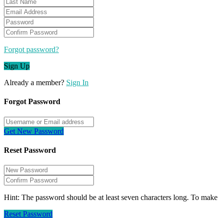
Forgot password?
Sign Up
Already a member?
Sign In
Forgot Password
Get New Password
Reset Password
Hint: The password should be at least seven characters long. To make i
Reset Password