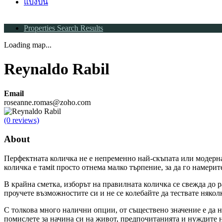
แบ่งปัน
Properties Search Results
Loading map...
Reynaldo Rabil
Email
roseanne.romas@zoho.com
(0 reviews)
About
Перфектната количка не е непременно най-скъпата или модерна,
количка е тамit просто отнема малко търпение, за да го намерит
В крайна сметка, изборът на правилната количка се свежда до 
проучете възможностите си и не се колебайте да тествате някол
С толкова много налични опции, от съществено значение е да н
помислете за начина си на живот, предпочитанията и нуждите на