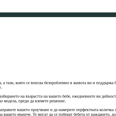
 а тази, която се вписва безпроблемно в живота ви и поддържа б
е.
разбирането на възрастта на вашето бебе, ежедневните ви дейност
ко модела, преди да вземете решение.
аправите вашето проучване и да намерите перфектната количка з
 вашето мъниче. Те могат да се поберат бебета от раждането, дока