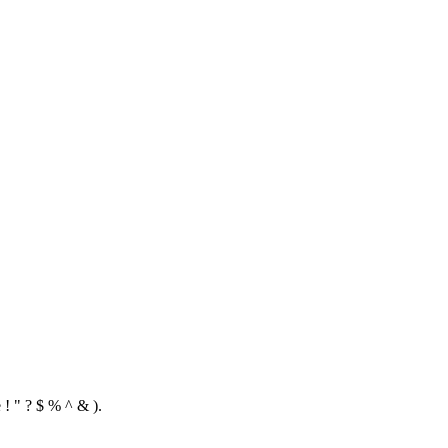
 ! " ? $ % ^ & ).