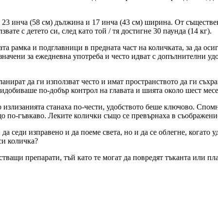
23 инча (58 см) дължина и 17 инча (43 см) ширина. От съществен
вате с детето си, след като той / тя достигне 30 паунда (14 кг).
а рамка и подглавници в предната част на количката, за да оси
дназначени за ежедневна употреба и често идват с допълнителни 
ланират да ги използват често и имат пространството да ги съх
ридобиваше по-добър контрол на главата и шията около шест месе
о излизанията станаха по-чести, удобството беше ключово. Спомн
о по-гъвкаво. Леките колички също се превърнаха в съображени
да седи изправено и да поеме света, но и да се облегне, когато 
си количка?
стващи препарати, тъй като те могат да повредят тъканта или п