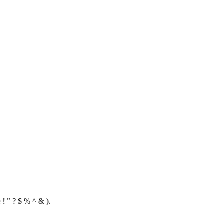
 ! " ? $ % ^ & ).