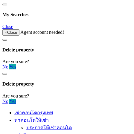
My Searches
Close
Agent account needed!
×
Close
Delete property
Are you sure?
No
Yes
Delete property
Are you sure?
No
Yes
เช่าคอนโดกรุงเทพ
หาคอนโดให้เช่า
ประกาศให้เช่าคอนโด