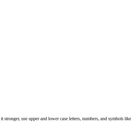
t stronger, use upper and lower case letters, numbers, and symbols like