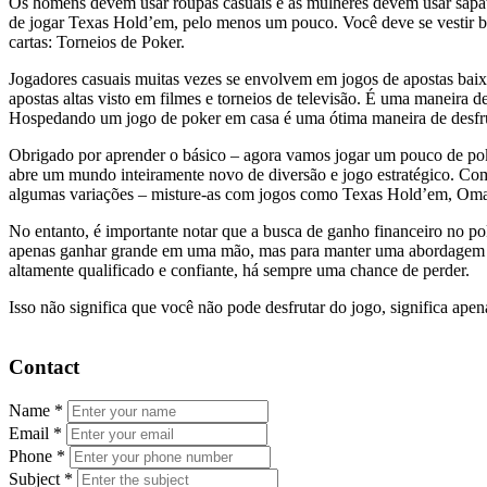
Os homens devem usar roupas casuais e as mulheres devem usar sapato
de jogar Texas Hold’em, pelo menos um pouco. Você deve se vestir bem
cartas: Torneios de Poker.
Jogadores casuais muitas vezes se envolvem em jogos de apostas baix
apostas altas visto em filmes e torneios de televisão. É uma maneira 
Hospedando um jogo de poker em casa é uma ótima maneira de desfru
Obrigado por aprender o básico – agora vamos jogar um pouco de poke
abre um mundo inteiramente novo de diversão e jogo estratégico. Com 
algumas variações – misture-as com jogos como Texas Hold’em, Oma
No entanto, é importante notar que a busca de ganho financeiro no pok
apenas ganhar grande em uma mão, mas para manter uma abordagem lucr
altamente qualificado e confiante, há sempre uma chance de perder.
Isso não significa que você não pode desfrutar do jogo, significa apen
Contact
Name
*
Email
*
Phone
*
Subject
*