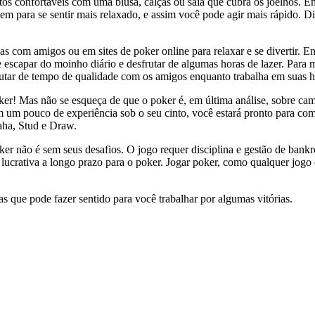
s confortáveis com uma blusa, calças ou saia que cubra os joelhos. Em 
 para se sentir mais relaxado, e assim você pode agir mais rápido. Din
as com amigos ou em sites de poker online para relaxar e se divertir.
de escapar do moinho diário e desfrutar de algumas horas de lazer. Para
tar de tempo de qualidade com os amigos enquanto trabalha em suas h
r! Mas não se esqueça de que o poker é, em última análise, sobre cam
um pouco de experiência sob o seu cinto, você estará pronto para começ
ha, Stud e Draw.
er não é sem seus desafios. O jogo requer disciplina e gestão de bankro
ativa a longo prazo para o poker. Jogar poker, como qualquer jogo de
as que pode fazer sentido para você trabalhar por algumas vitórias.