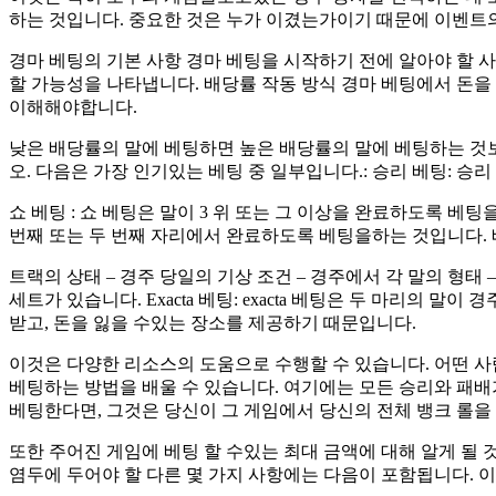
하는 것입니다. 중요한 것은 누가 이겼는가이기 때문에 이벤트의
경마 베팅의 기본 사항 경마 베팅을 시작하기 전에 알아야 할 사
할 가능성을 나타냅니다. 배당률 작동 방식 경마 베팅에서 돈
이해해야합니다.
낮은 배당률의 말에 베팅하면 높은 배당률의 말에 베팅하는 것
오. 다음은 가장 인기있는 베팅 중 일부입니다.: 승리 베팅: 
쇼 베팅 : 쇼 베팅은 말이 3 위 또는 그 이상을 완료하도록 
번째 또는 두 번째 자리에서 완료하도록 베팅을하는 것입니다. 
트랙의 상태 – 경주 당일의 기상 조건 – 경주에서 각 말의 형태
세트가 있습니다. Exacta 베팅: exacta 베팅은 두 마리
받고, 돈을 잃을 수있는 장소를 제공하기 때문입니다.
이것은 다양한 리소스의 도움으로 수행할 수 있습니다. 어떤 사
베팅하는 방법을 배울 수 있습니다. 여기에는 모든 승리와 패배
베팅한다면, 그것은 당신이 그 게임에서 당신의 전체 뱅크 롤을
또한 주어진 게임에 베팅 할 수있는 최대 금액에 대해 알게 될
염두에 두어야 할 다른 몇 가지 사항에는 다음이 포함됩니다. 