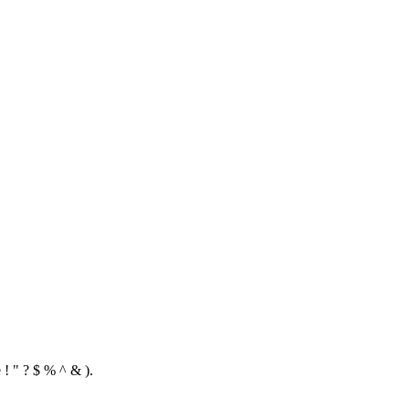
 ! " ? $ % ^ & ).