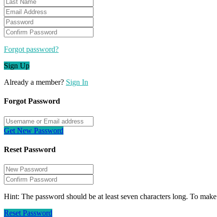
Forgot password?
Sign Up
Already a member?
Sign In
Forgot Password
Get New Password
Reset Password
Hint: The password should be at least seven characters long. To make i
Reset Password