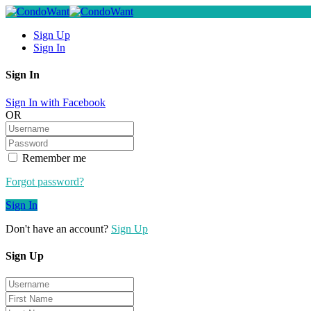
Sign Up
Sign In
Sign In
Sign In with Facebook
OR
Remember me
Forgot password?
Sign In
Don't have an account?
Sign Up
Sign Up