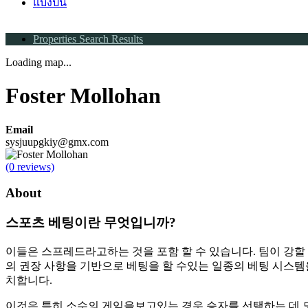
แบ่งปัน
Properties Search Results
Loading map...
Foster Mollohan
Email
sysjuupgkiy@gmx.com
(0 reviews)
About
스포츠 베팅이란 무엇입니까?
이들은 스프레드라고하는 것을 포함 할 수 있습니다. 팀이 강할 
의 권장 사항을 기반으로 베팅을 할 수있는 일종의 베팅 시스템
치합니다.
이것은 특히 소수의 게임을보고있는 경우 승자를 선택하는 데 도