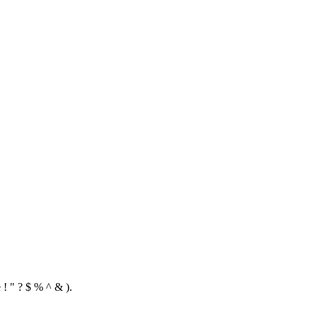
 ! " ? $ % ^ & ).