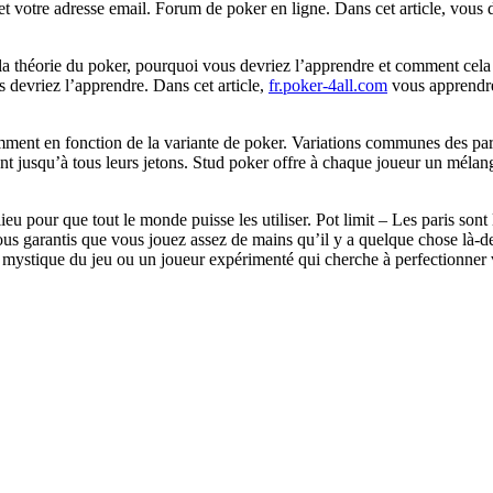
t votre adresse email. Forum de poker en ligne. Dans cet article, vous 
 la théorie du poker, pourquoi vous devriez l’apprendre et comment cela
s devriez l’apprendre. Dans cet article,
fr.poker-4all.com
vous apprendrez
emment en fonction de la variante de poker. Variations communes des par
nt jusqu’à tous leurs jetons. Stud poker offre à chaque joueur un mélan
u pour que tout le monde puisse les utiliser. Pot limit – Les paris sont l
ous garantis que vous jouez assez de mains qu’il y a quelque chose là-
a mystique du jeu ou un joueur expérimenté qui cherche à perfectionner