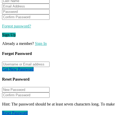
Forgot password?
Sign Up
Already a member?
Sign In
Forgot Password
Get New Password
Reset Password
Hint: The password should be at least seven characters long. To make i
Reset Password